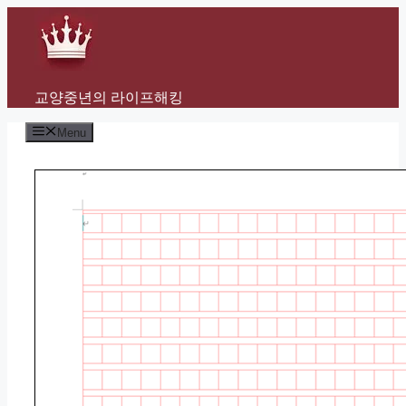
Skip
to
content
교양중년의 라이프해킹
Menu