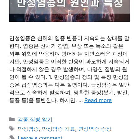
만성염증은 신체의 염증 반응이 지속되는 상태를 말
한다. 염증은 신체가 감염, 부상 또는 독소와 같은
외부 위협에 반응하여 방어하는 자연스러운 과정이
지만, 만성염증은 이러한 반응이 과도하게 지속되거
나 적절하지 않은 경우 발생하며, 다양한 질병의 원
인이 될 수 있다. 1. 만성염증의 정의 및 특징 만성염
증은 급성염증과는 다른 질병이다. 급성염증은 일반
적으로 신속하게 발생하며, 명확한 증상(붓기, 발진,
통증 등)을 동반한다. 하지만, …
Read more
Categories
각종 질병 알기
Tags
만성염증
,
만성염증 치료
,
면성염증 증상
Leave a comment