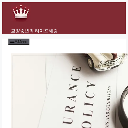
Skip
to
content
교양중년의 라이프해킹
Menu