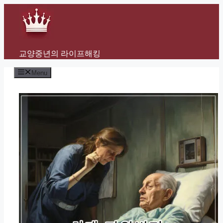
Skip
to
content
교양중년의 라이프해킹
Menu