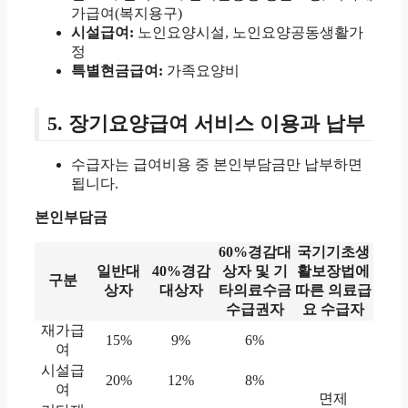
가급여(복지용구)
시설급여:
노인요양시설, 노인요양공동생활가
정
특별현금급여:
가족요양비
5. 장기요양급여 서비스 이용과 납부
수급자는 급여비용 중 본인부담금만 납부하면
됩니다.
본인부담금
60%경감대
국기기초생
일반대
40%경감
상자 및 기
활보장법에
구분
상자
대상자
타의료수금
따른 의료급
수급권자
요 수급자
재가급
15%
9%
6%
여
시설급
20%
12%
8%
여
면제