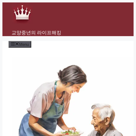
Skip
to
content
교양중년의 라이프해킹
Menu