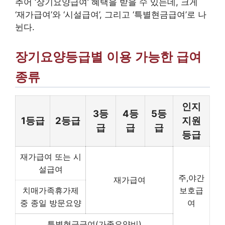
추어 ‘장기요양급여’ 혜택을 받을 수 있는데, 크게
‘재가급여’와 ‘시설급여’, 그리고 ‘특별현금급여’로 나
뉜다.
장기요양등급별 이용 가능한 급여
종류
인지
3등
4등
5등
1등급
2등급
지원
급
급
급
등급
재가급여 또는 시
설급여
주,야간
재가급여
치매가족휴가제
보호급
중 종일 방문요양
여
특별현금급여(가족요양비)