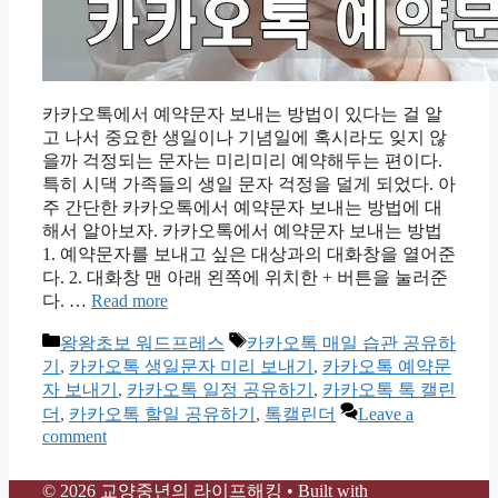
카카오톡에서 예약문자 보내는 방법이 있다는 걸 알
고 나서 중요한 생일이나 기념일에 혹시라도 잊지 않
을까 걱정되는 문자는 미리미리 예약해두는 편이다.
특히 시댁 가족들의 생일 문자 걱정을 덜게 되었다. 아
주 간단한 카카오톡에서 예약문자 보내는 방법에 대
해서 알아보자. 카카오톡에서 예약문자 보내는 방법
1. 예약문자를 보내고 싶은 대상과의 대화창을 열어준
다. 2. 대화창 맨 아래 왼쪽에 위치한 + 버튼을 눌러준
다. …
Read more
Categories
Tags
왕왕초보 워드프레스
카카오톡 매일 습관 공유하
기
,
카카오톡 생일문자 미리 보내기
,
카카오톡 예약문
자 보내기
,
카카오톡 일정 공유하기
,
카카오톡 톡 캘린
더
,
카카오톡 할일 공유하기
,
톡캘린더
Leave a
comment
© 2026 교양중년의 라이프해킹
• Built with