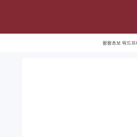
Skip
to
content
왕왕초보 워드프