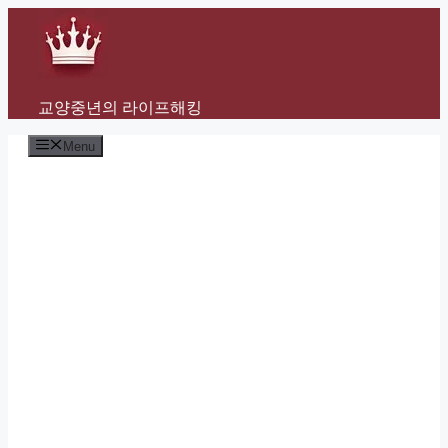
Skip
to
content
교양중년의 라이프해킹
Menu